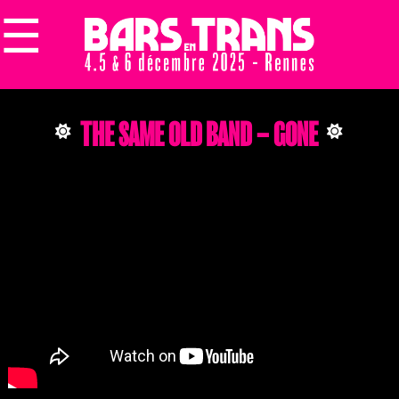
☰
×
THE SAME OLD BAND – GONE