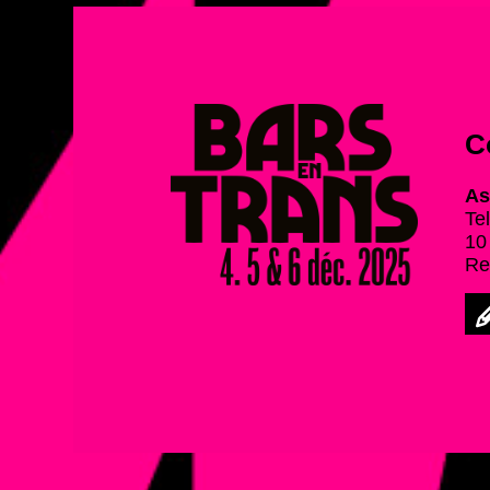
C
As
Te
10
Re