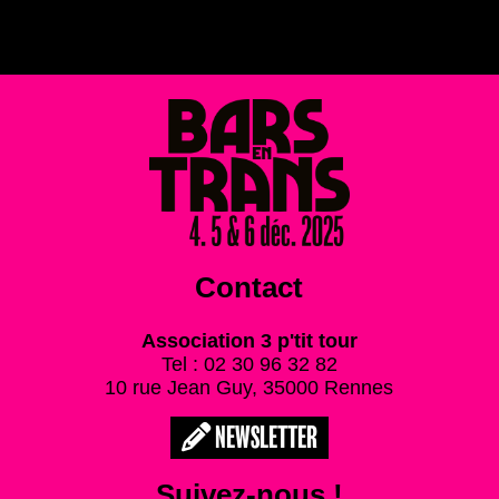
Contact
Association 3 p'tit tour
Tel : 02 30 96 32 82
10 rue Jean Guy, 35000 Rennes
NEWSLETTER
Suivez-nous !